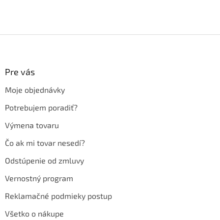
Z
á
p
ä
Pre vás
t
Moje objednávky
i
e
Potrebujem poradiť?
Výmena tovaru
Čo ak mi tovar nesedí?
Odstúpenie od zmluvy
Vernostný program
Reklamačné podmieky postup
Všetko o nákupe