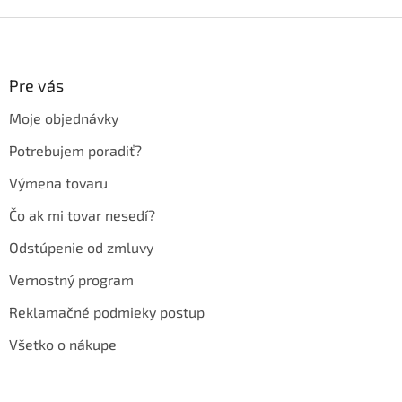
Z
á
p
ä
Pre vás
t
Moje objednávky
i
e
Potrebujem poradiť?
Výmena tovaru
Čo ak mi tovar nesedí?
Odstúpenie od zmluvy
Vernostný program
Reklamačné podmieky postup
Všetko o nákupe