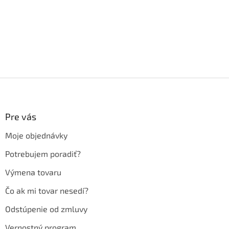
Z
á
p
ä
Pre vás
t
Moje objednávky
i
e
Potrebujem poradiť?
Výmena tovaru
Čo ak mi tovar nesedí?
Odstúpenie od zmluvy
Vernostný program