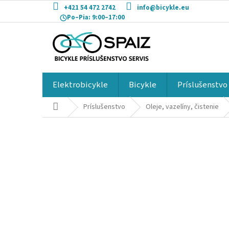
Prejsť
+421 54 472 2742
info@bicykle.eu
na
Po–Pia:
9:00–17:00
obsah
Elektrobicykle
Bicykle
Príslušenstvo
Domov
Príslušenstvo
Oleje, vazelíny, čistenie