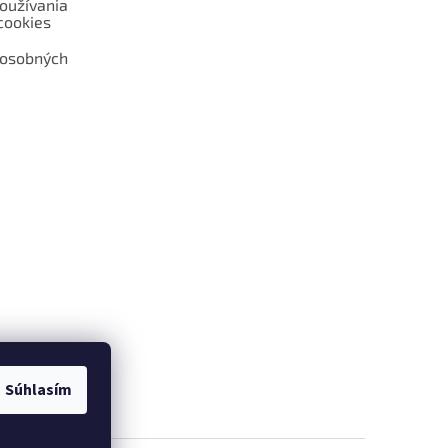
oužívania
cookies
 osobných
 web hokejshop.eu
Súhlasím