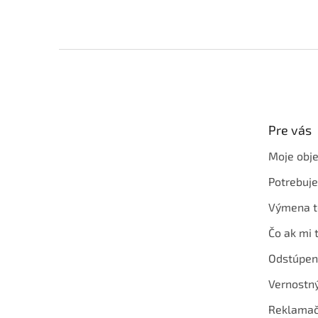
Z
á
p
ä
t
Pre vás
i
e
Moje obj
Potrebuj
Výmena t
Čo ak mi 
Odstúpen
Vernostn
Reklamač