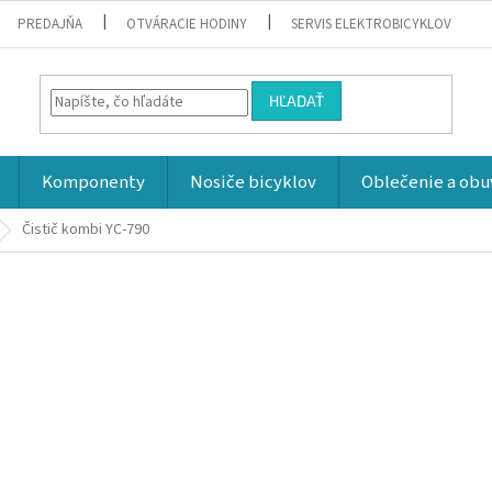
PREDAJŇA
OTVÁRACIE HODINY
SERVIS ELEKTROBICYKLOV
HĽADAŤ
Komponenty
Nosiče bicyklov
Oblečenie a obu
Čistič kombi YC-790