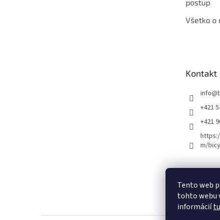
postup
Všetko o
Kontakt
info
@
+421 5
+421 
https:
m/bicy
Certifikovaný se
Tento web p
tohto webu v
informácií
t