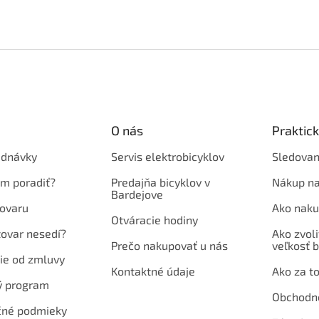
O nás
Praktic
ednávky
Servis elektrobicyklov
Sledovan
em poradiť?
Predajňa bicyklov v
Nákup na
Bardejove
ovaru
Ako naku
Otváracie hodiny
tovar nesedí?
Ako zvoli
Prečo nakupovať u nás
veľkosť b
ie od zmluvy
Kontaktné údaje
Ako za to
ý program
Obchodn
né podmieky