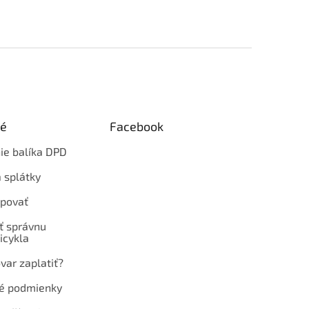
ké
Facebook
ie balíka DPD
 splátky
povať
ť správnu
icykla
var zaplatiť?
é podmienky