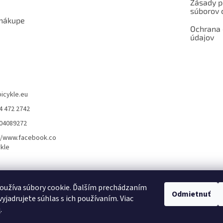
Zásady p
súborov 
 nákupe
Ochrana
údajov
bicykle.eu
4 472 2742
904089272
//www.facebook.co
kle
rvis elektrobicyklov s pohonom – BOSCH, SHIMANO, PANASONIC
Partnerský
oužíva súbory cookie. Ďalším prechádzaním
Odmietnuť
yjadrujete súhlas s ich používaním. Viac
u
.