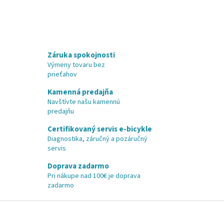
Záruka spokojnosti
Výmeny tovaru bez
prieťahov
Kamenná predajňa
Navštívte našu kamennú
predajňu
Certifikovaný servis e-bicykle
Diagnostika, záručný a pozáručný
servis
Doprava zadarmo
Pri nákupe nad 100€ je doprava
zadarmo
Z
á