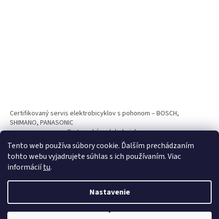
Certifikovaný servis elektrobicyklov s pohonom – BOSCH,
SHIMANO, PANASONIC
Partnerský web hokejshop.eu
Tento web používa súbory cookie. Ďalším prechádzaním
tohto webu vyjadrujete súhlas s ich používaním. Viac
informácií
tu
.
Nastavenie
Vytvoril Shoptet