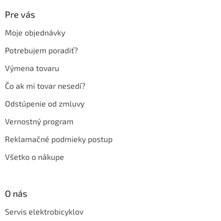
p
ä
Pre vás
t
Moje objednávky
i
e
Potrebujem poradiť?
Výmena tovaru
Čo ak mi tovar nesedí?
Odstúpenie od zmluvy
Vernostný program
Reklamačné podmieky postup
Všetko o nákupe
O nás
Servis elektrobicyklov