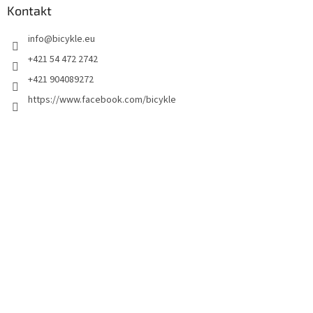
Kontakt
info
@
bicykle.eu
+421 54 472 2742
+421 904089272
https://www.facebook.com/bicykle