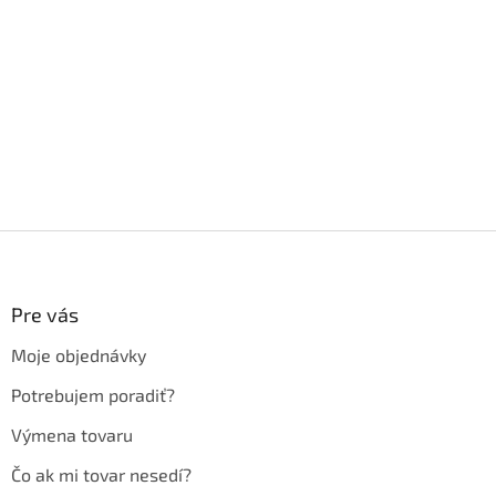
Z
á
p
ä
Pre vás
t
Moje objednávky
i
e
Potrebujem poradiť?
Výmena tovaru
Čo ak mi tovar nesedí?