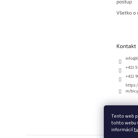
postup
Všetko o
Kontakt
info
@
+421 5
+421 
https:
m/bicy
Certifikovaný se
Tento web p
tohto webu v
informácií
t