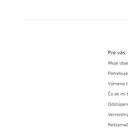
Z
á
p
ä
t
Pre vás
i
e
Moje obj
Potrebuj
Výmena t
Čo ak mi 
Odstúpen
Vernostn
Reklamač