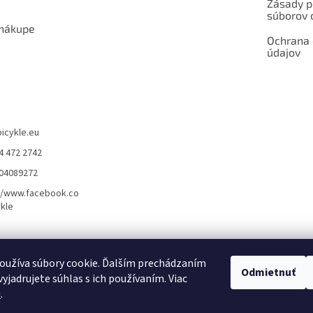
Zásady p
súborov 
 nákupe
Ochrana
údajov
bicykle.eu
4 472 2742
904089272
//www.facebook.co
kle
rvis elektrobicyklov s pohonom – BOSCH, SHIMANO, PANASONIC
Partnerský
oužíva súbory cookie. Ďalším prechádzaním
Odmietnuť
yjadrujete súhlas s ich používaním. Viac
u
.