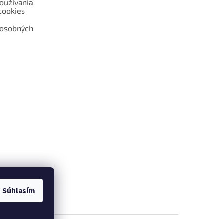
oužívania
cookies
 osobných
 web hokejshop.eu
Súhlasím