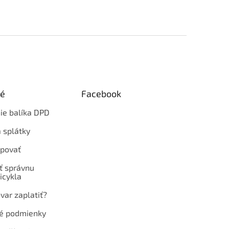
ké
Facebook
ie balíka DPD
 splátky
povať
ť správnu
icykla
var zaplatiť?
é podmienky