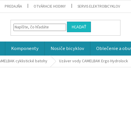
PREDAJŇA
OTVÁRACIE HODINY
SERVIS ELEKTROBICYKLOV
HĽADAŤ
Komponenty
Nosiče bicyklov
Oblečenie a obu
MELBAK cyklistické batohy
Uzáver vody CAMELBAK Ergo Hydrolock