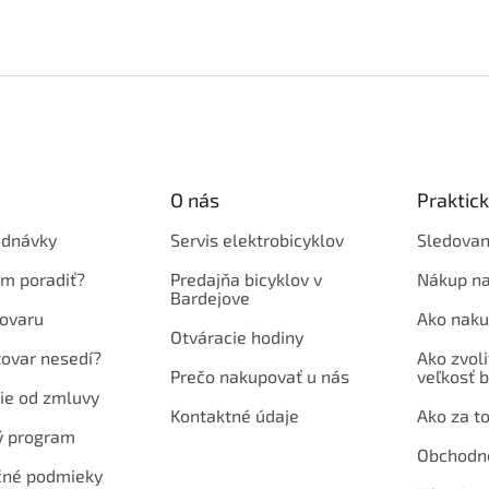
O nás
Praktic
ednávky
Servis elektrobicyklov
Sledovan
em poradiť?
Predajňa bicyklov v
Nákup na
Bardejove
ovaru
Ako naku
Otváracie hodiny
tovar nesedí?
Ako zvoli
Prečo nakupovať u nás
veľkosť b
ie od zmluvy
Kontaktné údaje
Ako za to
ý program
Obchodn
né podmieky