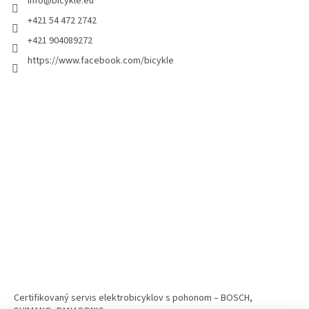
info
@
bicykle.eu
+421 54 472 2742
+421 904089272
https://www.facebook.com/bicykle
Certifikovaný servis elektrobicyklov s pohonom – BOSCH,