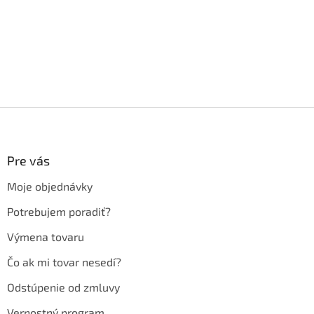
Z
á
p
ä
Pre vás
t
Moje objednávky
i
e
Potrebujem poradiť?
Výmena tovaru
Čo ak mi tovar nesedí?
Odstúpenie od zmluvy
Vernostný program