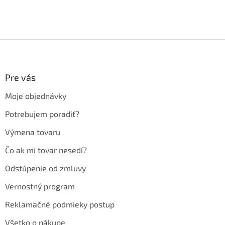
Z
á
p
ä
Pre vás
t
Moje objednávky
i
e
Potrebujem poradiť?
Výmena tovaru
Čo ak mi tovar nesedí?
Odstúpenie od zmluvy
Vernostný program
Reklamačné podmieky postup
Všetko o nákupe