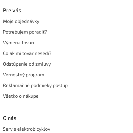
p
ä
Pre vás
t
Moje objednávky
i
e
Potrebujem poradiť?
Výmena tovaru
Čo ak mi tovar nesedí?
Odstúpenie od zmluvy
Vernostný program
Reklamačné podmieky postup
Všetko o nákupe
O nás
Servis elektrobicyklov