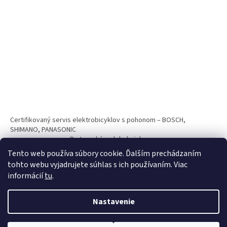
Certifikovaný servis elektrobicyklov s pohonom – BOSCH,
SHIMANO, PANASONIC
Partnerský web hokejshop.eu
Tento web používa súbory cookie. Ďalším prechádzaním
tohto webu vyjadrujete súhlas s ich používaním. Viac
informácií
tu
.
Nastavenie
Vytvoril Shoptet