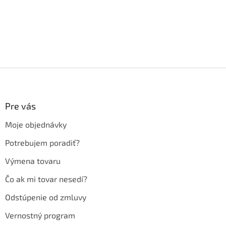
Z
á
p
ä
Pre vás
t
Moje objednávky
i
e
Potrebujem poradiť?
Výmena tovaru
Čo ak mi tovar nesedí?
Odstúpenie od zmluvy
Vernostný program