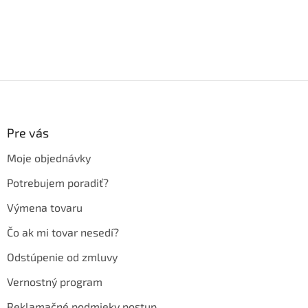
Z
á
p
ä
Pre vás
t
Moje objednávky
i
e
Potrebujem poradiť?
Výmena tovaru
Čo ak mi tovar nesedí?
Odstúpenie od zmluvy
Vernostný program
Reklamačné podmieky postup