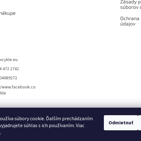
Zásady p
súborov 
 nákupe
Ochrana
údajov
bicykle.eu
4 472 2742
904089272
//www.facebook.co
kle
rvis elektrobicyklov s pohonom – BOSCH, SHIMANO, PANASONIC
Partnerský
oužíva súbory cookie. Ďalším prechádzaním
Odmietnuť
yjadrujete súhlas s ich používaním. Viac
u
.