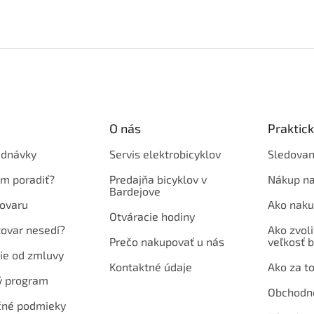
O nás
Praktic
ednávky
Servis elektrobicyklov
Sledovan
em poradiť?
Predajňa bicyklov v
Nákup na
Bardejove
ovaru
Ako naku
Otváracie hodiny
tovar nesedí?
Ako zvoli
Prečo nakupovať u nás
veľkosť b
ie od zmluvy
Kontaktné údaje
Ako za to
ý program
Obchodn
né podmieky