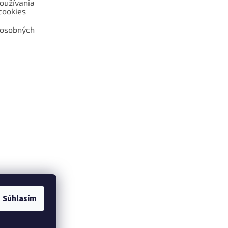
oužívania
cookies
 osobných
 web hokejshop.eu
Súhlasím