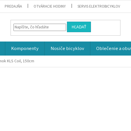
PREDAJŇA
OTVÁRACIE HODINY
SERVIS ELEKTROBICYKLOV
HĽADAŤ
Komponenty
Nosiče bicyklov
Oblečenie a obu
ok KLS Coil, 150cm