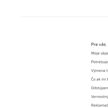
Z
á
p
ä
t
Pre vás
i
e
Moje obj
Potrebuj
Výmena t
Čo ak mi 
Odstúpen
Vernostn
Reklamač