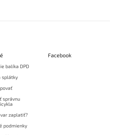
ké
Facebook
ie balíka DPD
 splátky
povať
ť správnu
icykla
var zaplatiť?
é podmienky