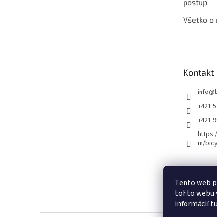
postup
Všetko o
Kontakt
info
@
+421 5
+421 
https:
m/bicy
Certifikovaný se
Tento web p
tohto webu v
informácií
t