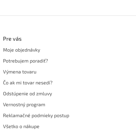
Z
á
p
ä
Pre vás
t
Moje objednávky
i
e
Potrebujem poradiť?
Výmena tovaru
Čo ak mi tovar nesedí?
Odstúpenie od zmluvy
Vernostný program
Reklamačné podmieky postup
Všetko o nákupe