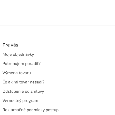
Z
á
p
ä
Pre vás
t
Moje objednávky
i
e
Potrebujem poradiť?
Výmena tovaru
Čo ak mi tovar nesedí?
Odstúpenie od zmluvy
Vernostný program
Reklamačné podmieky postup