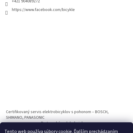
+421 904089272
https://www.facebook.com/bicykle
Certifikovaný servis elektrobicyklov s pohonom – BOSCH,
SHIMANO, PANASONIC
Partnerský web hokejshop.eu
Tento web používa súbory cookie. Ďalším prechádzaním