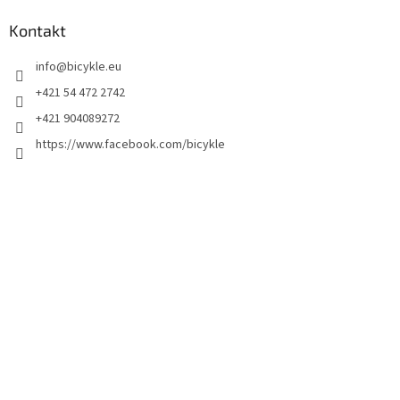
Kontakt
info
@
bicykle.eu
+421 54 472 2742
+421 904089272
https://www.facebook.com/bicykle