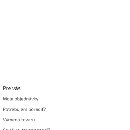
Z
á
p
ä
Pre vás
t
Moje objednávky
i
e
Potrebujem poradiť?
Výmena tovaru
Čo ak mi tovar nesedí?