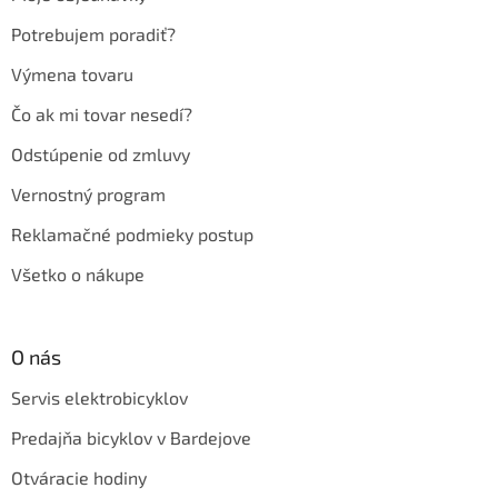
i
e
Potrebujem poradiť?
Výmena tovaru
Čo ak mi tovar nesedí?
Odstúpenie od zmluvy
Vernostný program
Reklamačné podmieky postup
Všetko o nákupe
O nás
Servis elektrobicyklov
Predajňa bicyklov v Bardejove
Otváracie hodiny