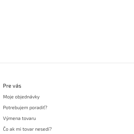
Z
á
p
ä
Pre vás
t
Moje objednávky
i
e
Potrebujem poradiť?
Výmena tovaru
Čo ak mi tovar nesedí?