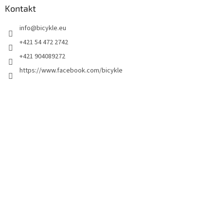
Kontakt
info
@
bicykle.eu
+421 54 472 2742
+421 904089272
https://www.facebook.com/bicykle