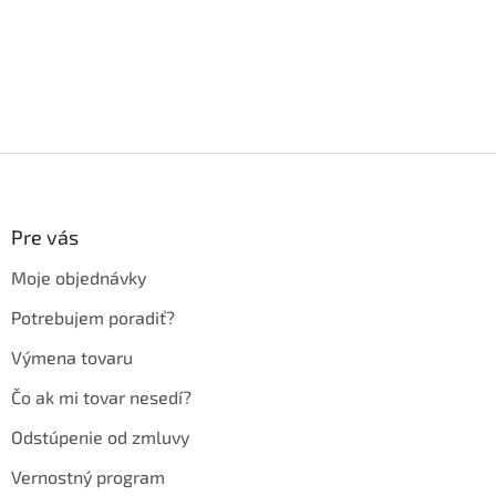
Z
á
p
ä
Pre vás
t
Moje objednávky
i
e
Potrebujem poradiť?
Výmena tovaru
Čo ak mi tovar nesedí?
Odstúpenie od zmluvy
Vernostný program