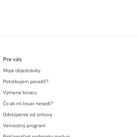
Z
á
p
ä
Pre vás
t
Moje objednávky
i
e
Potrebujem poradiť?
Výmena tovaru
Čo ak mi tovar nesedí?
Odstúpenie od zmluvy
Vernostný program
Reklamačné podmieky postup