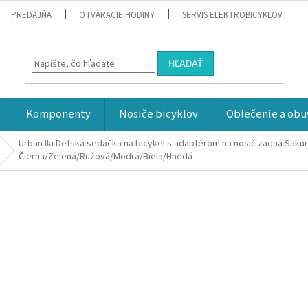
PREDAJŇA
OTVÁRACIE HODINY
SERVIS ELEKTROBICYKLOV
HĽADAŤ
Komponenty
Nosiče bicyklov
Oblečenie a obu
Urban Iki Detská sedačka na bicykel s adaptérom na nosič zadná Sakur
Čierna/Zelená/Ružová/Modrá/Biela/Hnedá