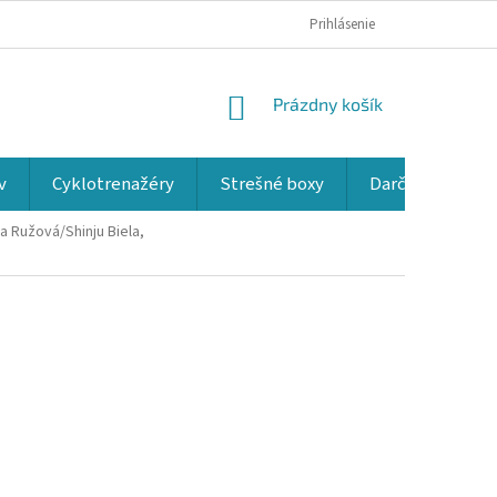
Prihlásenie
NÁKUPNÝ
Prázdny košík
KOŠÍK
v
Cyklotrenažéry
Strešné boxy
Darčekové kup
a Ružová/Shinju Biela,