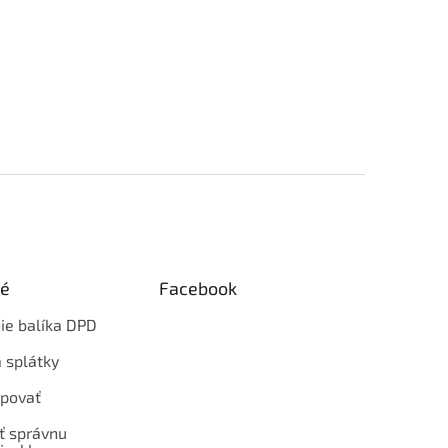
ké
Facebook
ie balíka DPD
 splátky
povať
ť správnu