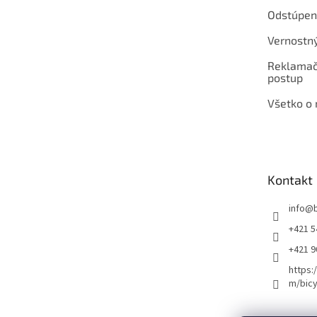
Odstúpen
Vernostn
Reklamač
postup
Všetko o
Kontakt
info
@
+421 5
+421 
https:
m/bicy