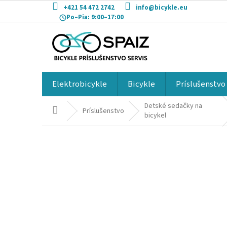
Prejsť
+421 54 472 2742
info@bicykle.eu
na
Po–Pia:
9:00–17:00
obsah
Elektrobicykle
Bicykle
Príslušenstvo
Detské sedačky na
Domov
Príslušenstvo
bicykel