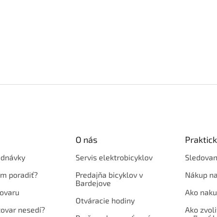
O nás
Praktic
ednávky
Servis elektrobicyklov
Sledovan
em poradiť?
Predajňa bicyklov v
Nákup na
Bardejove
ovaru
Ako naku
Otváracie hodiny
tovar nesedí?
Ako zvoli