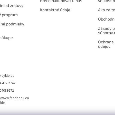
Prečo nakupovať u nás
veľkosť b
ie od zmluvy
Kontaktné údaje
Ako za to
ý program
Obchodn
né podmieky
Zásady p
súborov 
 nákupe
Ochrana
údajov
bicykle.eu
4 472 2742
904089272
//www.facebook.co
kle