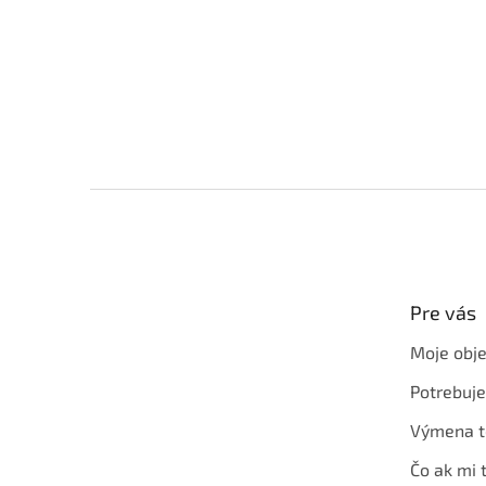
Z
á
p
ä
t
Pre vás
i
e
Moje obj
Potrebuj
Výmena t
Čo ak mi 