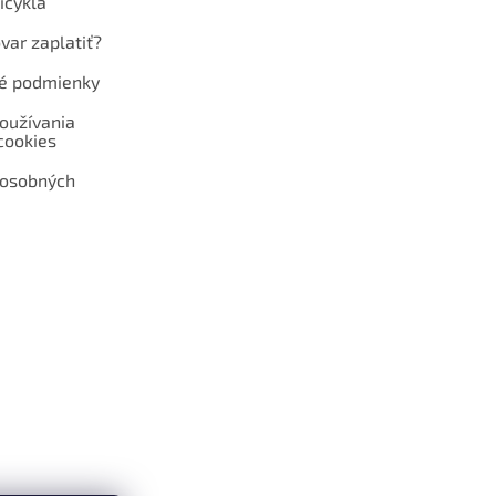
icykla
var zaplatiť?
é podmienky
oužívania
cookies
 osobných