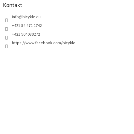
Kontakt
info
@
bicykle.eu
+421 54 472 2742
+421 904089272
https://www.facebook.com/bicykle