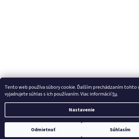
Tento web používa súbory cookie. Ďalším prechádzaním tohto
vyjadrujete súhlas s ich používaním. Viac informácií
tu
.
Nastavenie
Odmietnuť
Súhlasím
Nakupuj teraz na splátky s 0% navýšním. Platí pri nákupe nad 100€.