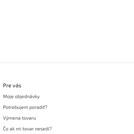
Z
á
p
ä
Pre vás
t
Moje objednávky
i
e
Potrebujem poradiť?
Výmena tovaru
Čo ak mi tovar nesedí?