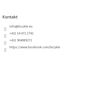
Kontakt
info
@
bicykle.eu
+421 54 472 2742
+421 904089272
https://www.facebook.com/bicykle