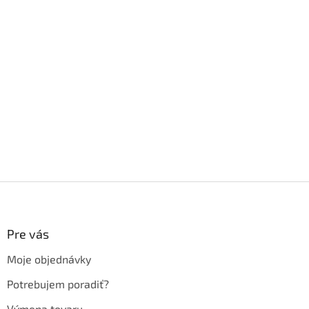
Z
á
p
ä
Pre vás
t
Moje objednávky
i
e
Potrebujem poradiť?
Výmena tovaru