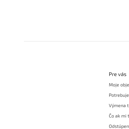
Z
á
p
ä
t
Pre vás
i
e
Moje obj
Potrebuj
Výmena t
Čo ak mi 
Odstúpen