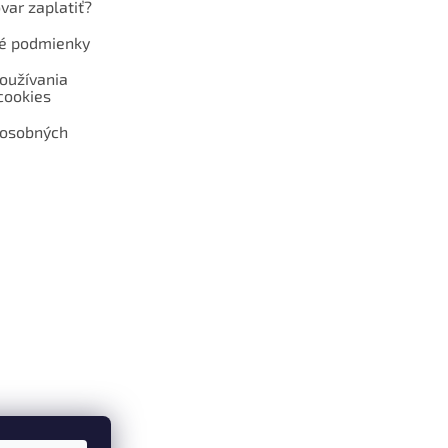
var zaplatiť?
é podmienky
oužívania
cookies
 osobných
 web hokejshop.eu