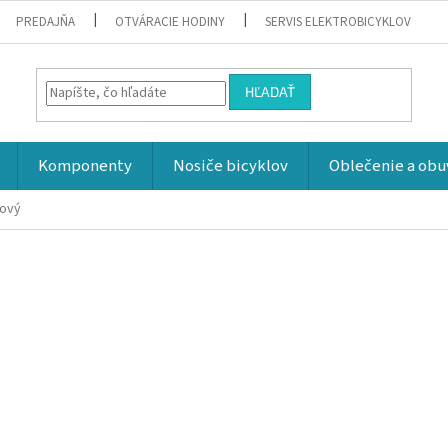
PREDAJŇA
OTVÁRACIE HODINY
SERVIS ELEKTROBICYKLOV
HĽADAŤ
Komponenty
Nosiče bicyklov
Oblečenie a obu
cový