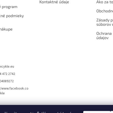
Kontaktné údaje
Ako za to
ý program
Obchodn
né podmieky
Zásady p
súborov 
 nákupe
Ochrana
údajov
bicykle.eu
4 472 2742
904089272
//www.facebook.co
kle
rvis elektrobicyklov s pohonom – BOSCH, SHIMANO, PANASONIC
Partnerský