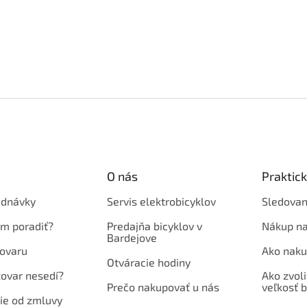
O nás
Praktic
ednávky
Servis elektrobicyklov
Sledovan
em poradiť?
Predajňa bicyklov v
Nákup na
Bardejove
ovaru
Ako naku
Otváracie hodiny
tovar nesedí?
Ako zvoli
Prečo nakupovať u nás
veľkosť b
ie od zmluvy