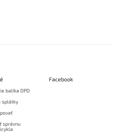
ké
Facebook
ie balíka DPD
 splátky
povať
ť správnu
icykla