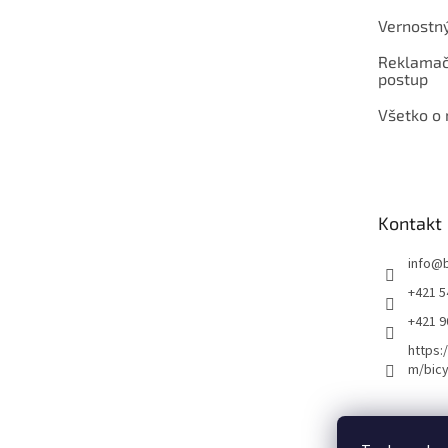
Vernostn
Reklamač
postup
Všetko o
Kontakt
info
@
+421 5
+421 
https:
m/bicy
Certifikovaný se