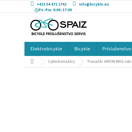
Prejsť
+421 54 472 2742
info@bicykle.eu
na
Po–Pia:
9:00–17:00
obsah
Elektrobicykle
Bicykle
Príslušenstvo
Domov
Cyklotrenažéry
Trenažér ARION MAG val