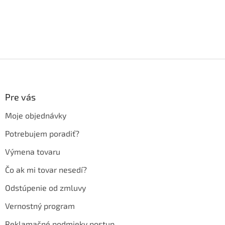
Z
á
p
ä
Pre vás
t
Moje objednávky
i
e
Potrebujem poradiť?
Výmena tovaru
Čo ak mi tovar nesedí?
Odstúpenie od zmluvy
Vernostný program
Reklamačné podmieky postup