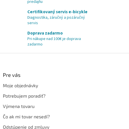
predajňu
Certifikovaný servis e-bicykle
Diagnostika, záručný a pozáručný
servis
Doprava zadarmo
Pri nákupe nad 100€ je doprava
zadarmo
Z
á
p
ä
Pre vás
t
Moje objednávky
i
e
Potrebujem poradiť?
Výmena tovaru
Čo ak mi tovar nesedí?
Odstúpenie od zmluvy