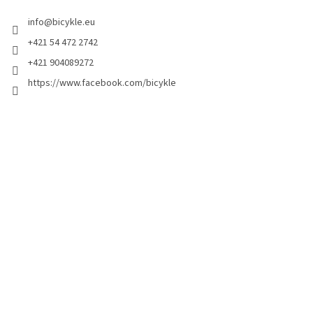
info
@
bicykle.eu
+421 54 472 2742
+421 904089272
https://www.facebook.com/bicykle