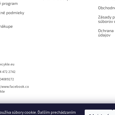
ý program
Obchodn
né podmieky
Zásady p
súborov 
 nákupe
Ochrana
údajov
bicykle.eu
4 472 2742
904089272
//www.facebook.co
kle
rvis elektrobicyklov s pohonom – BOSCH, SHIMANO, PANASONIC
Partnerský
oužíva súbory cookie. Ďalším prechádzaním