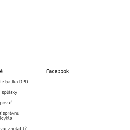
ké
Facebook
ie balíka DPD
 splátky
povať
ť správnu
icykla
var zaplatiť?