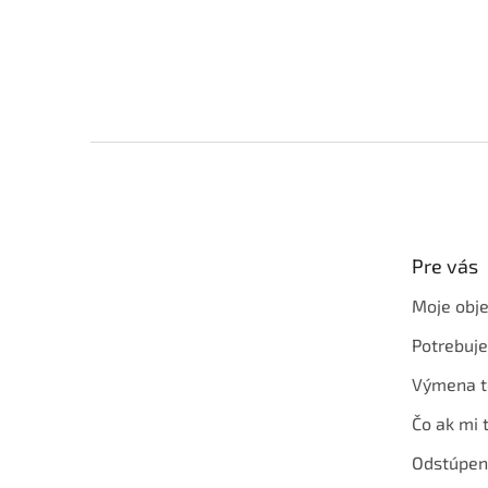
Z
á
p
ä
t
Pre vás
i
e
Moje obj
Potrebuj
Výmena t
Čo ak mi 
Odstúpen