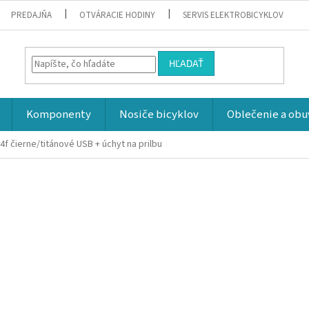
PREDAJŇA
OTVÁRACIE HODINY
SERVIS ELEKTROBICYKLOV
HĽADAŤ
Komponenty
Nosiče bicyklov
Oblečenie a obu
f čierne/titánové USB + úchyt na prilbu