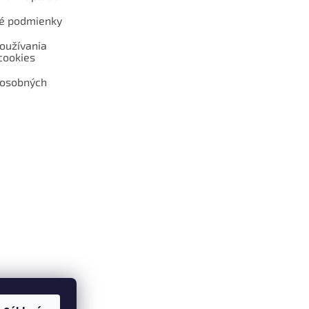
é podmienky
oužívania
cookies
 osobných
 web hokejshop.eu