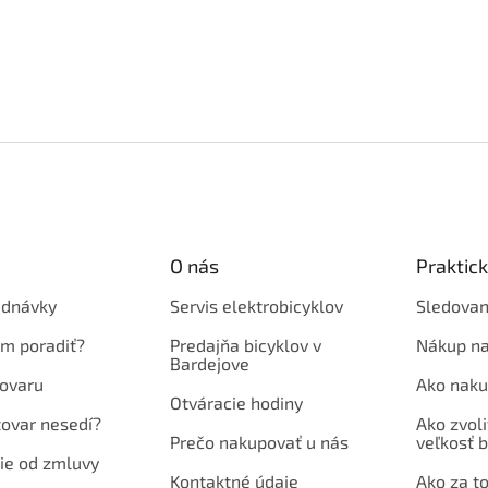
O nás
Praktic
ednávky
Servis elektrobicyklov
Sledovan
em poradiť?
Predajňa bicyklov v
Nákup na
Bardejove
ovaru
Ako naku
Otváracie hodiny
tovar nesedí?
Ako zvoli
Prečo nakupovať u nás
veľkosť b
ie od zmluvy
Kontaktné údaje
Ako za to