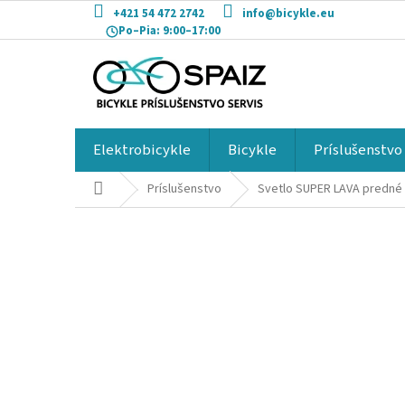
Prejsť
+421 54 472 2742
info@bicykle.eu
na
Po–Pia:
9:00–17:00
obsah
Elektrobicykle
Bicykle
Príslušenstvo
Domov
Príslušenstvo
Svetlo SUPER LAVA predné 4