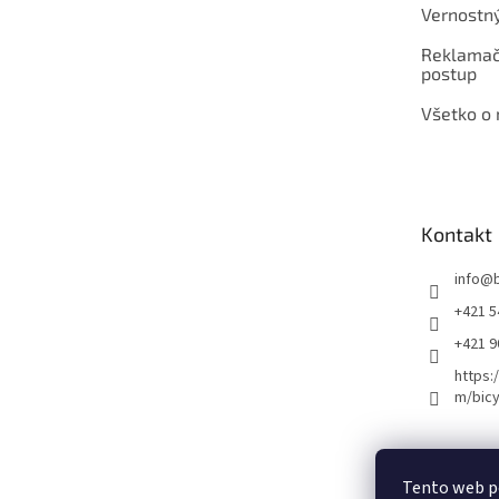
Vernostn
Reklamač
postup
Všetko o
Kontakt
info
@
+421 5
+421 
https:
m/bicy
Certifikovaný se
Tento web p