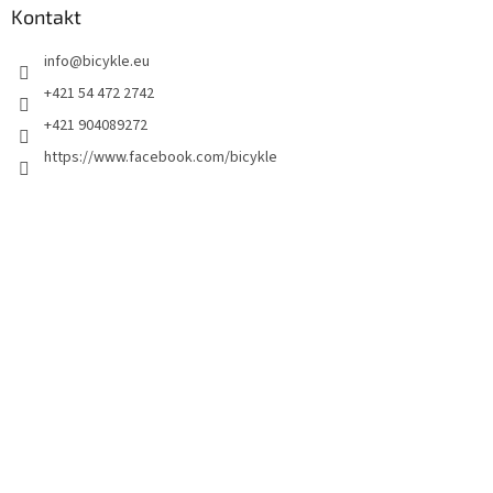
Kontakt
info
@
bicykle.eu
+421 54 472 2742
+421 904089272
https://www.facebook.com/bicykle