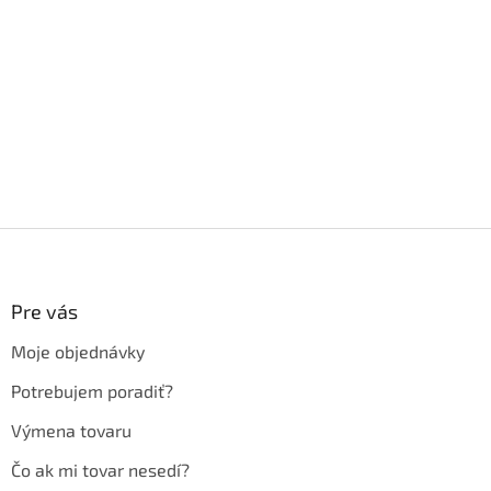
Z
á
p
ä
Pre vás
t
Moje objednávky
i
e
Potrebujem poradiť?
Výmena tovaru
Čo ak mi tovar nesedí?