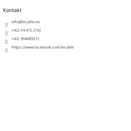
Kontakt
info
@
bicykle.eu
+421 54 472 2742
+421 904089272
https://www.facebook.com/bicykle