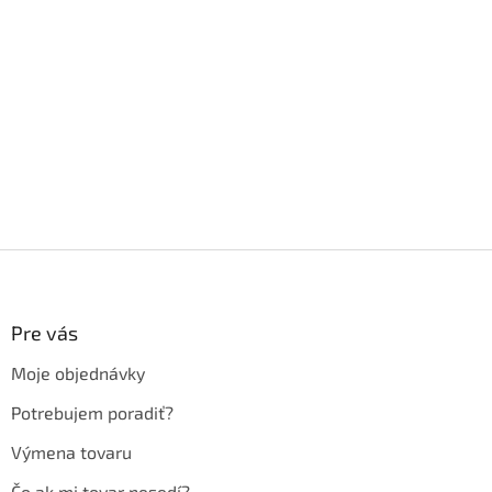
Z
á
p
ä
Pre vás
t
Moje objednávky
i
e
Potrebujem poradiť?
Výmena tovaru
Čo ak mi tovar nesedí?