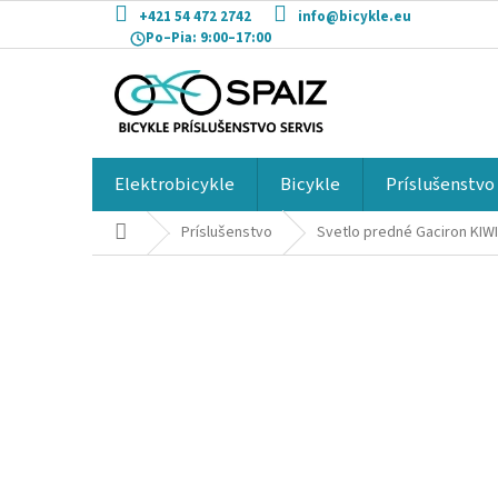
Prejsť
+421 54 472 2742
info@bicykle.eu
na
Po–Pia:
9:00–17:00
obsah
Elektrobicykle
Bicykle
Príslušenstvo
Domov
Príslušenstvo
Svetlo predné Gaciron KIWI