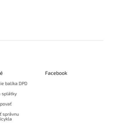
ké
Facebook
ie balíka DPD
 splátky
povať
ť správnu
icykla