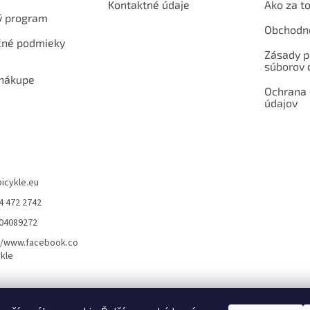
Kontaktné údaje
Ako za to
ý program
Obchodn
né podmieky
Zásady p
súborov 
 nákupe
Ochrana
údajov
bicykle.eu
4 472 2742
904089272
//www.facebook.co
kle
rvis elektrobicyklov s pohonom – BOSCH, SHIMANO, PANASONIC
Partnerský