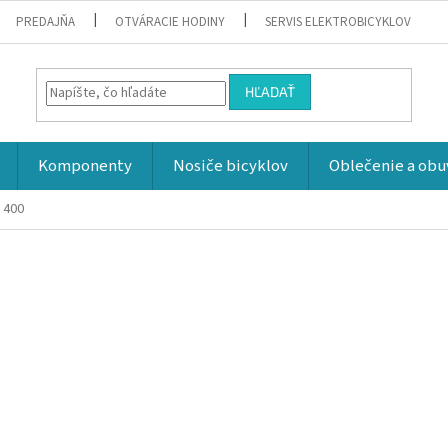
PREDAJŇA
OTVÁRACIE HODINY
SERVIS ELEKTROBICYKLOV
HĽADAŤ
Komponenty
Nosiče bicyklov
Oblečenie a obu
 400