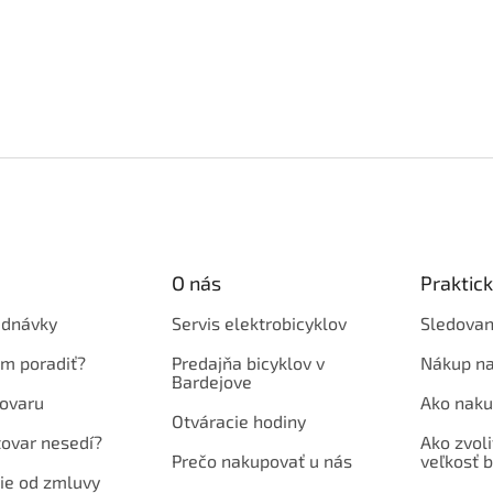
O nás
Praktic
ednávky
Servis elektrobicyklov
Sledovan
em poradiť?
Predajňa bicyklov v
Nákup na
Bardejove
ovaru
Ako naku
Otváracie hodiny
tovar nesedí?
Ako zvoli
Prečo nakupovať u nás
veľkosť b
ie od zmluvy