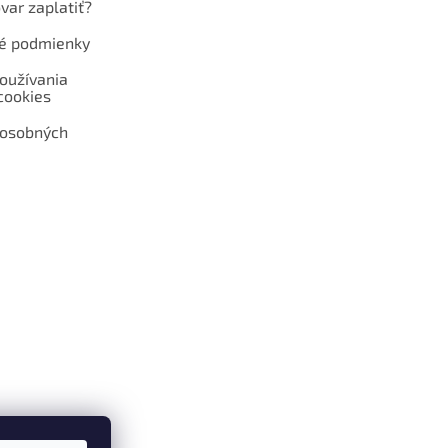
var zaplatiť?
é podmienky
oužívania
cookies
 osobných
 web hokejshop.eu