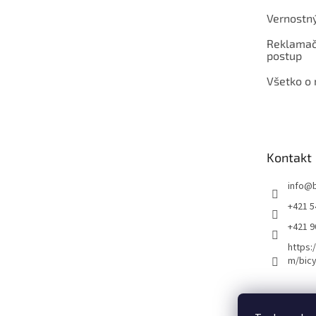
Vernostn
Reklamač
postup
Všetko o
Kontakt
info
@
+421 5
+421 
https:
m/bicy
Certifikovaný se