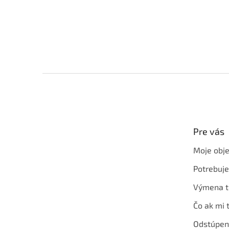
Z
á
p
ä
t
Pre vás
i
e
Moje obj
Potrebuj
Výmena t
Čo ak mi 
Odstúpen