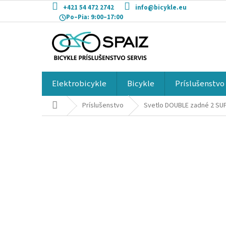
Prejsť
+421 54 472 2742
info@bicykle.eu
na
Po–Pia:
9:00–17:00
obsah
Elektrobicykle
Bicykle
Príslušenstvo
Domov
Príslušenstvo
Svetlo DOUBLE zadné 2 SUP