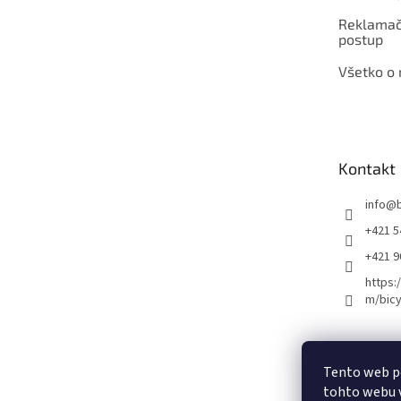
Reklamač
postup
Všetko o
Kontakt
info
@
+421 5
+421 
https:
m/bicy
Certifikovaný se
Tento web p
tohto webu v