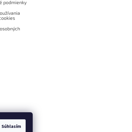
é podmienky
oužívania
cookies
 osobných
 web hokejshop.eu
Súhlasím