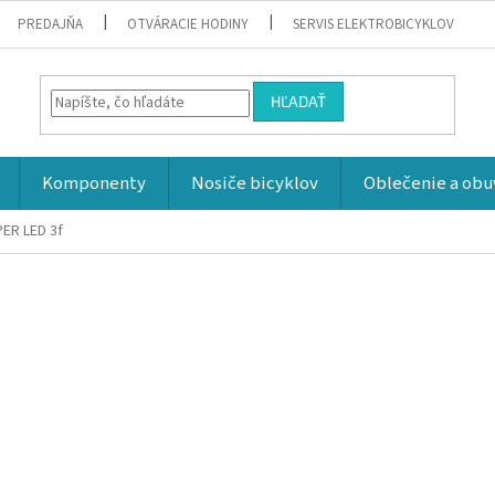
PREDAJŇA
OTVÁRACIE HODINY
SERVIS ELEKTROBICYKLOV
HĽADAŤ
Komponenty
Nosiče bicyklov
Oblečenie a obu
ER LED 3f