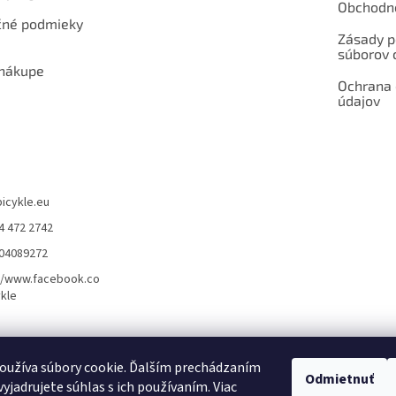
Obchodn
né podmieky
Zásady p
súborov 
 nákupe
Ochrana
údajov
bicykle.eu
4 472 2742
904089272
//www.facebook.co
kle
rvis elektrobicyklov s pohonom – BOSCH, SHIMANO, PANASONIC
Partnerský
oužíva súbory cookie. Ďalším prechádzaním
Odmietnuť
yjadrujete súhlas s ich používaním. Viac