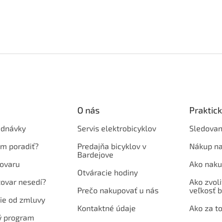
O nás
Praktic
ednávky
Servis elektrobicyklov
Sledovan
em poradiť?
Predajňa bicyklov v
Nákup na
Bardejove
ovaru
Ako naku
Otváracie hodiny
tovar nesedí?
Ako zvoli
Prečo nakupovať u nás
veľkosť b
ie od zmluvy
Kontaktné údaje
Ako za to
ý program