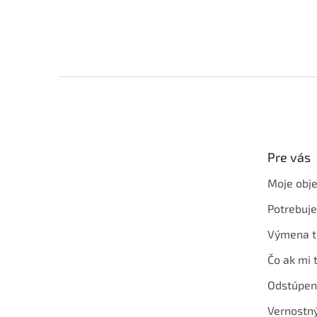
Z
á
p
ä
t
Pre vás
i
e
Moje obj
Potrebuj
Výmena t
Čo ak mi 
Odstúpen
Vernostn