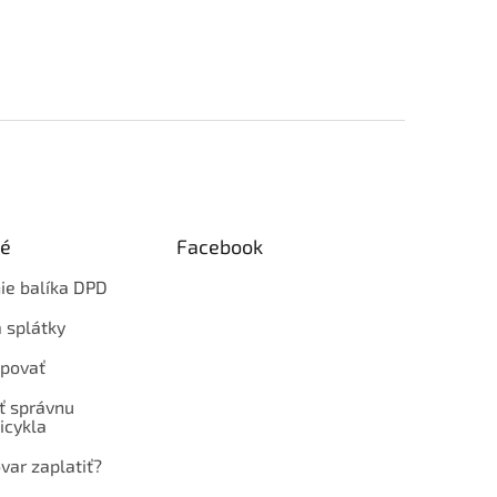
ké
Facebook
ie balíka DPD
 splátky
povať
ť správnu
icykla
var zaplatiť?