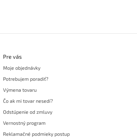
Z
á
p
ä
Pre vás
t
Moje objednávky
i
e
Potrebujem poradiť?
Výmena tovaru
Čo ak mi tovar nesedí?
Odstúpenie od zmluvy
Vernostný program
Reklamačné podmieky postup