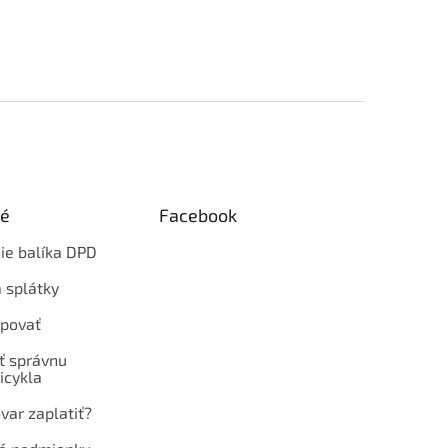
ké
Facebook
ie balíka DPD
 splátky
povať
ť správnu
icykla
var zaplatiť?