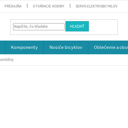
PREDAJŇA
OTVÁRACIE HODINY
SERVIS ELEKTROBICYKLOV
HĽADAŤ
Komponenty
Nosiče bicyklov
Oblečenie a obu
montážny