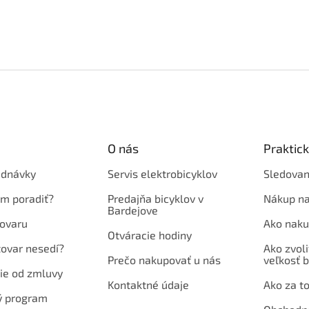
O nás
Praktic
ednávky
Servis elektrobicyklov
Sledovan
em poradiť?
Predajňa bicyklov v
Nákup na
Bardejove
ovaru
Ako naku
Otváracie hodiny
tovar nesedí?
Ako zvoli
Prečo nakupovať u nás
veľkosť b
ie od zmluvy
Kontaktné údaje
Ako za to
ý program