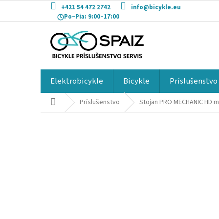
Prejsť
+421 54 472 2742
info@bicykle.eu
na
Po–Pia:
9:00–17:00
obsah
Elektrobicykle
Bicykle
Príslušenstvo
Domov
Príslušenstvo
Stojan PRO MECHANIC HD 