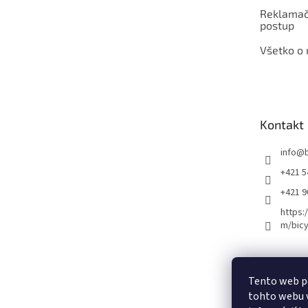
Reklamač
postup
Všetko o
Kontakt
info
@
+421 5
+421 
https:
m/bicy
Certifikovaný se
Tento web p
tohto webu v