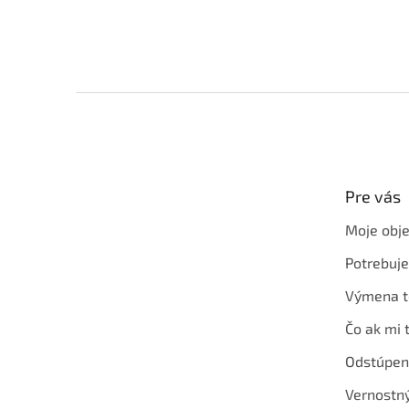
Z
á
p
ä
t
Pre vás
i
e
Moje obj
Potrebuj
Výmena t
Čo ak mi 
Odstúpen
Vernostn