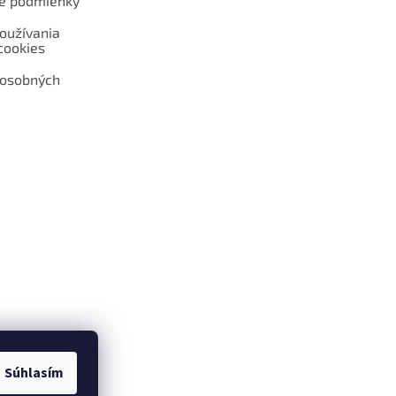
é podmienky
oužívania
cookies
 osobných
 web hokejshop.eu
Súhlasím