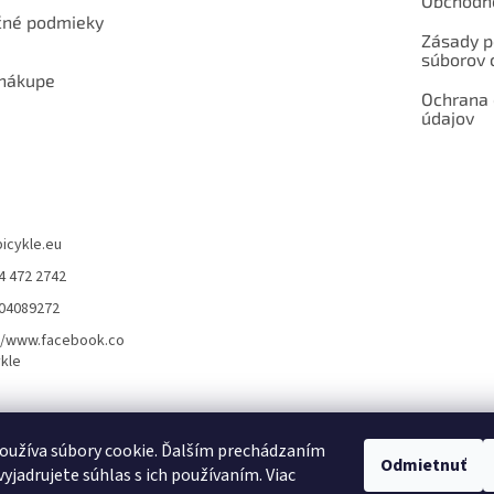
Obchodn
né podmieky
Zásady p
súborov 
 nákupe
Ochrana
údajov
bicykle.eu
4 472 2742
904089272
//www.facebook.co
kle
rvis elektrobicyklov s pohonom – BOSCH, SHIMANO, PANASONIC
Partnerský
oužíva súbory cookie. Ďalším prechádzaním
Odmietnuť
yjadrujete súhlas s ich používaním. Viac