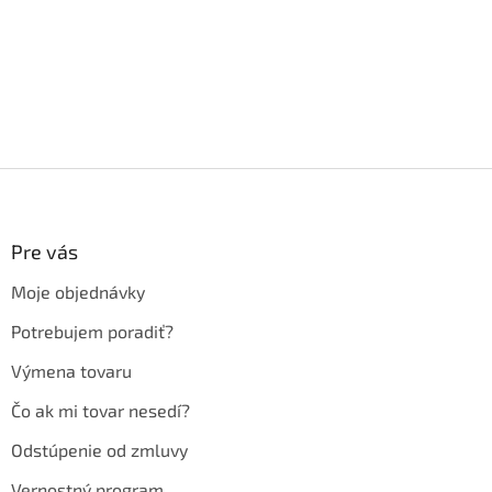
Z
á
p
ä
Pre vás
t
Moje objednávky
i
e
Potrebujem poradiť?
Výmena tovaru
Čo ak mi tovar nesedí?
Odstúpenie od zmluvy
Vernostný program