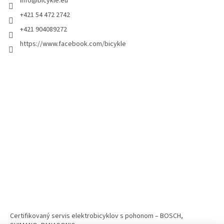
info
@
bicykle.eu
+421 54 472 2742
+421 904089272
https://www.facebook.com/bicykle
Certifikovaný servis elektrobicyklov s pohonom – BOSCH,