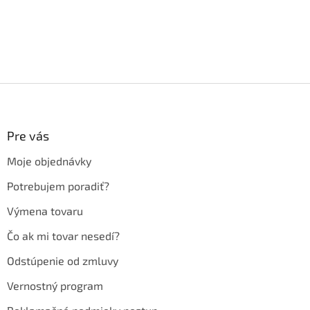
Z
á
p
ä
Pre vás
t
Moje objednávky
i
e
Potrebujem poradiť?
Výmena tovaru
Čo ak mi tovar nesedí?
Odstúpenie od zmluvy
Vernostný program