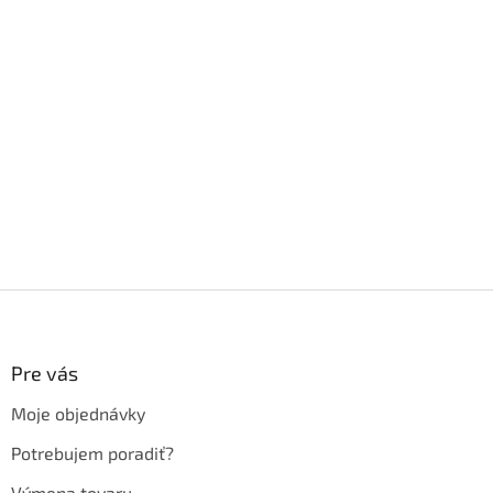
Z
á
p
ä
Pre vás
t
Moje objednávky
i
e
Potrebujem poradiť?
Výmena tovaru