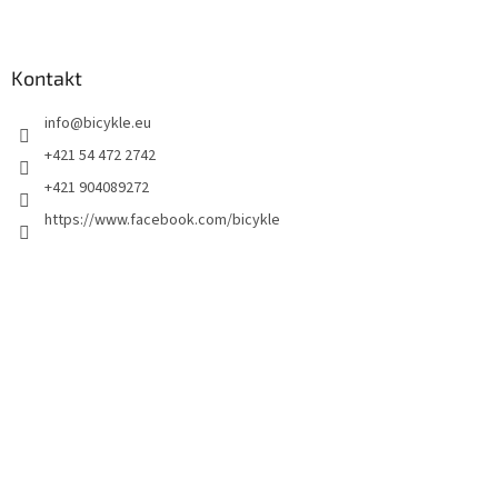
Kontakt
info
@
bicykle.eu
+421 54 472 2742
+421 904089272
https://www.facebook.com/bicykle