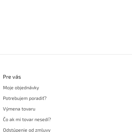
Z
á
p
ä
Pre vás
t
Moje objednávky
i
e
Potrebujem poradiť?
Výmena tovaru
Čo ak mi tovar nesedí?
Odstúpenie od zmluvy