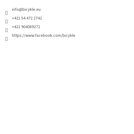
info
@
bicykle.eu
+421 54 472 2742
+421 904089272
https://www.facebook.com/bicykle