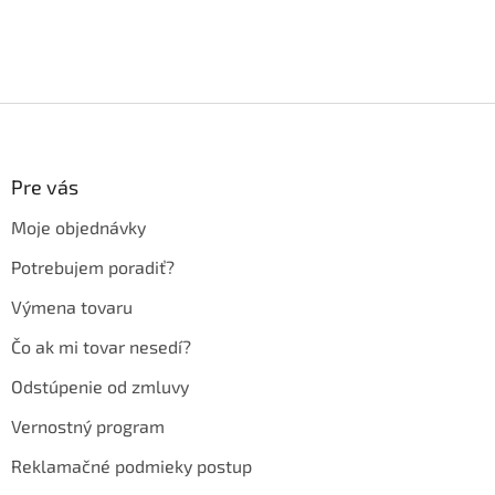
Z
á
p
ä
Pre vás
t
Moje objednávky
i
e
Potrebujem poradiť?
Výmena tovaru
Čo ak mi tovar nesedí?
Odstúpenie od zmluvy
Vernostný program
Reklamačné podmieky postup