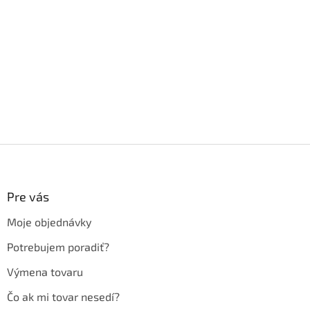
Z
á
p
ä
Pre vás
t
Moje objednávky
i
e
Potrebujem poradiť?
Výmena tovaru
Čo ak mi tovar nesedí?