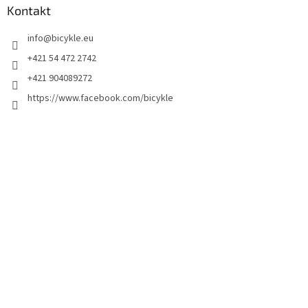
Kontakt
info
@
bicykle.eu
+421 54 472 2742
+421 904089272
https://www.facebook.com/bicykle