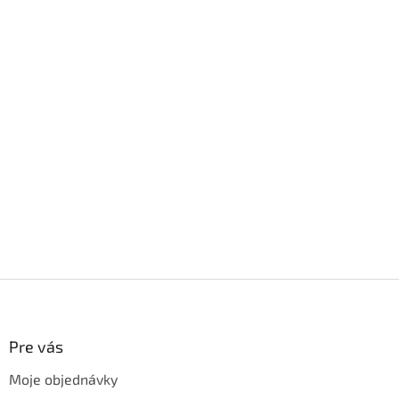
Z
á
p
ä
Pre vás
t
Moje objednávky
i