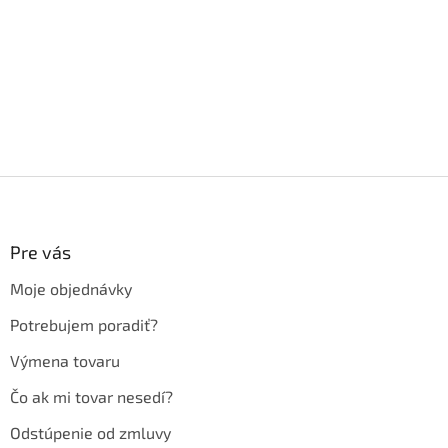
Z
á
p
ä
Pre vás
t
Moje objednávky
i
e
Potrebujem poradiť?
Výmena tovaru
Čo ak mi tovar nesedí?
Odstúpenie od zmluvy