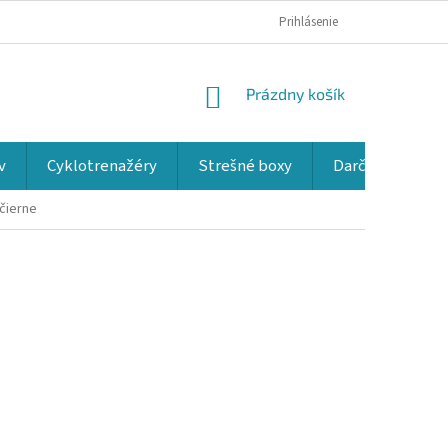
Prihlásenie
NÁKUPNÝ
Prázdny košík
KOŠÍK
v
Cyklotrenažéry
Strešné boxy
Darčekové kup
čierne