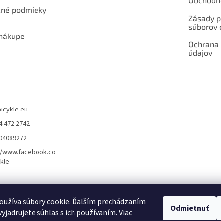
Obchodn
né podmieky
Zásady p
súborov 
 nákupe
Ochrana
údajov
bicykle.eu
4 472 2742
904089272
//www.facebook.co
kle
rvis elektrobicyklov s pohonom – BOSCH, SHIMANO, PANASONIC
Partnerský
oužíva súbory cookie. Ďalším prechádzaním
Odmietnuť
yjadrujete súhlas s ich používaním. Viac