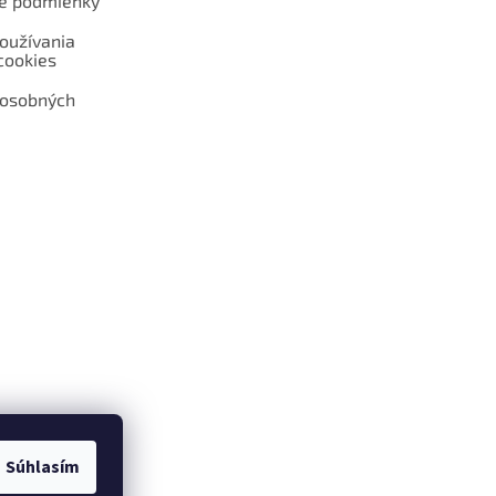
é podmienky
oužívania
cookies
 osobných
 web hokejshop.eu
Súhlasím