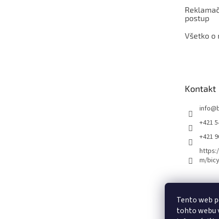
Reklamač
postup
Všetko o
Kontakt
info
@
+421 5
+421 
https:
m/bicy
Certifikovaný se
Tento web p
tohto webu v