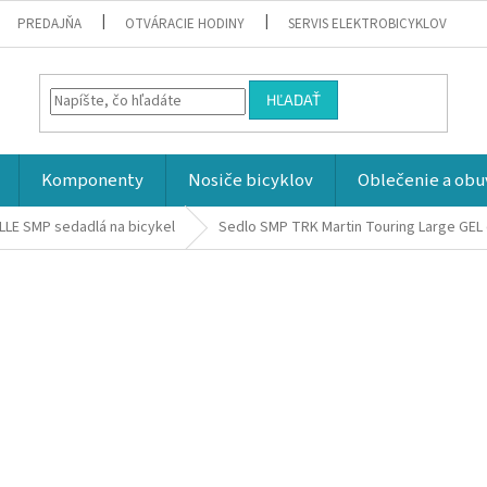
PREDAJŇA
OTVÁRACIE HODINY
SERVIS ELEKTROBICYKLOV
HĽADAŤ
Komponenty
Nosiče bicyklov
Oblečenie a obu
LLE SMP sedadlá na bicykel
Sedlo SMP TRK Martin Touring Large GEL 