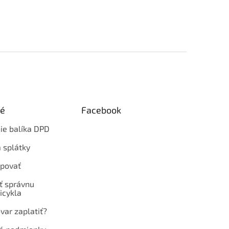
ké
Facebook
ie balíka DPD
 splátky
povať
ť správnu
icykla
var zaplatiť?