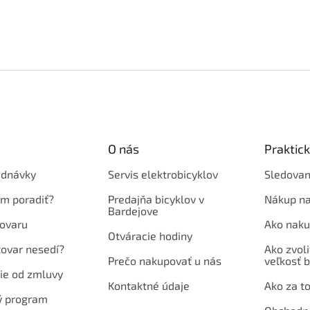
O nás
Praktic
ednávky
Servis elektrobicyklov
Sledovan
em poradiť?
Predajňa bicyklov v
Nákup na
Bardejove
ovaru
Ako naku
Otváracie hodiny
tovar nesedí?
Ako zvoli
Prečo nakupovať u nás
veľkosť b
ie od zmluvy
Kontaktné údaje
Ako za to
ý program