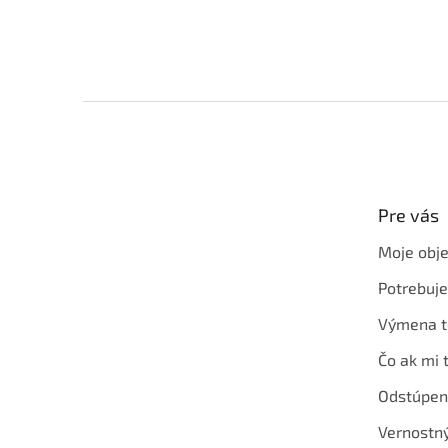
Z
á
p
ä
t
Pre vás
i
e
Moje obj
Potrebuj
Výmena t
Čo ak mi 
Odstúpen
Vernostn