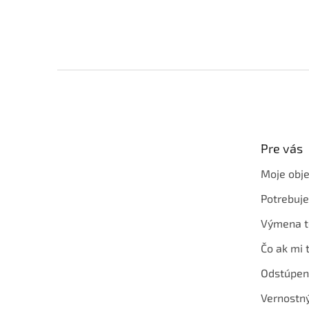
Z
á
p
ä
t
Pre vás
i
e
Moje obj
Potrebuj
Výmena t
Čo ak mi 
Odstúpen
Vernostn