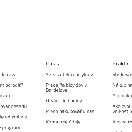
O nás
Praktic
ednávky
Servis elektrobicyklov
Sledovan
em poradiť?
Predajňa bicyklov v
Nákup na
Bardejove
ovaru
Ako naku
Otváracie hodiny
tovar nesedí?
Ako zvoli
Prečo nakupovať u nás
veľkosť b
ie od zmluvy
Kontaktné údaje
Ako za to
ý program