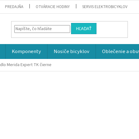
PREDAJŇA
OTVÁRACIE HODINY
SERVIS ELEKTROBICYKLOV
HĽADAŤ
Komponenty
Nosiče bicyklov
Oblečenie a obu
dlo Merida Expert TK čierne