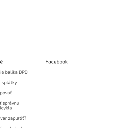
ké
Facebook
ie balíka DPD
 splátky
povať
ť správnu
icykla
var zaplatiť?