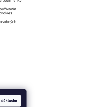
é podmienky
oužívania
cookies
 osobných
 web hokejshop.eu
Súhlasím