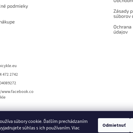
Obchodn
né podmieky
Zásady p
súborov 
 nákupe
Ochrana
údajov
bicykle.eu
4 472 2742
904089272
//www.facebook.co
kle
rvis elektrobicyklov s pohonom – BOSCH, SHIMANO, PANASONIC
Partnerský
oužíva súbory cookie. Ďalším prechádzaním
Odmietnuť
yjadrujete súhlas s ich používaním. Viac