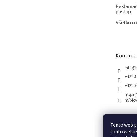
Reklamač
postup
Všetko o
Kontakt
info
@
+421 5
+421 
https:
m/bicy
Certifikovaný se
Tento web p
tohto webu v