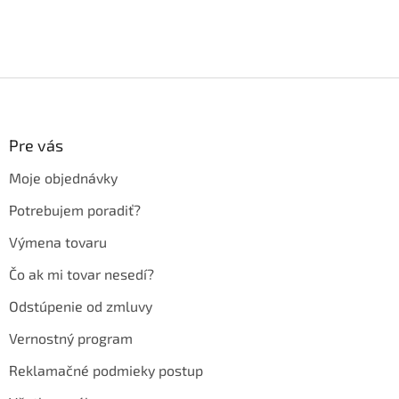
Z
á
p
ä
Pre vás
t
Moje objednávky
i
e
Potrebujem poradiť?
Výmena tovaru
Čo ak mi tovar nesedí?
Odstúpenie od zmluvy
Vernostný program
Reklamačné podmieky postup