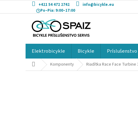
Prejsť
+421 54 472 2742
info@bicykle.eu
na
Po–Pia:
9:00–17:00
obsah
Elektrobicykle
Bicykle
Príslušenstvo
Domov
Komponenty
Riadítka Race Face Turbine