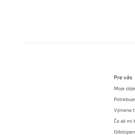
Z
á
p
ä
t
Pre vás
i
e
Moje obj
Potrebuj
Výmena t
Čo ak mi 
Odstúpen