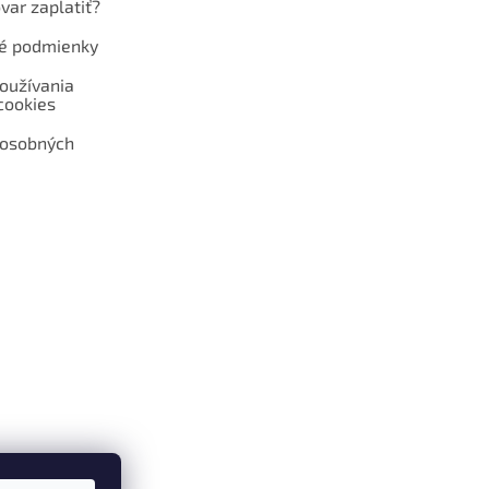
var zaplatiť?
é podmienky
oužívania
cookies
 osobných
 web hokejshop.eu