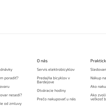
O nás
Praktic
ednávky
Servis elektrobicyklov
Sledovan
em poradiť?
Predajňa bicyklov v
Nákup na
Bardejove
ovaru
Ako naku
Otváracie hodiny
tovar nesedí?
Ako zvoli
Prečo nakupovať u nás
veľkosť b
ie od zmluvy