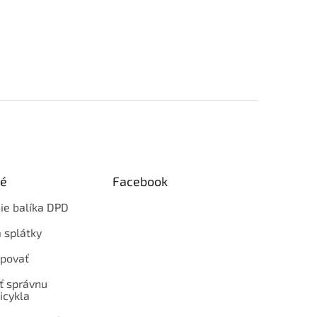
ké
Facebook
ie balíka DPD
 splátky
povať
ť správnu
icykla