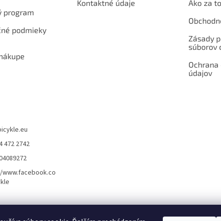
Kontaktné údaje
Ako za to
ý program
Obchodn
né podmieky
Zásady p
súborov 
 nákupe
Ochrana
údajov
bicykle.eu
4 472 2742
904089272
//www.facebook.co
kle
rvis elektrobicyklov s pohonom – BOSCH, SHIMANO, PANASONIC
Partnerský