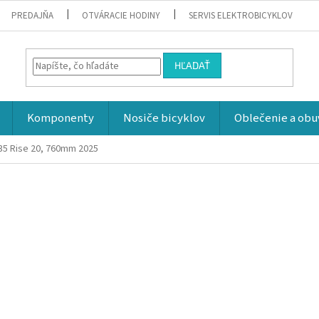
PREDAJŇA
OTVÁRACIE HODINY
SERVIS ELEKTROBICYKLOV
HĽADAŤ
Komponenty
Nosiče bicyklov
Oblečenie a obu
 35 Rise 20, 760mm 2025