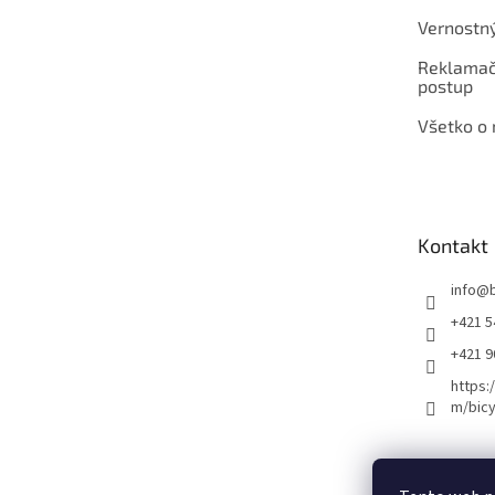
Vernostn
Reklamač
postup
Všetko o
Kontakt
info
@
+421 5
+421 
https:
m/bicy
Certifikovaný se