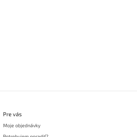
Z
á
p
ä
Pre vás
t
Moje objednávky
i
e
Potrebujem poradiť?