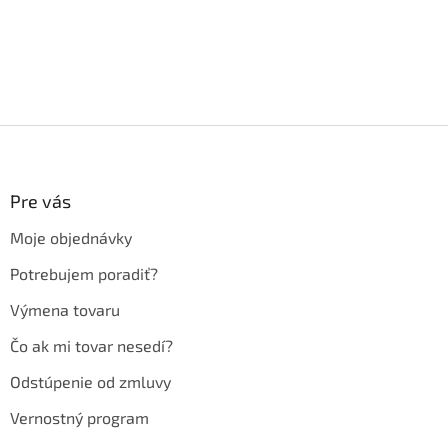
Z
á
p
ä
Pre vás
t
Moje objednávky
i
e
Potrebujem poradiť?
Výmena tovaru
Čo ak mi tovar nesedí?
Odstúpenie od zmluvy
Vernostný program