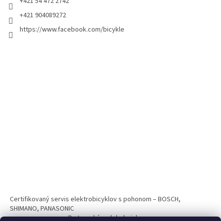
+421 54 472 2742
+421 904089272
https://www.facebook.com/bicykle
Certifikovaný servis elektrobicyklov s pohonom – BOSCH,
SHIMANO, PANASONIC
Partnerský web hokejshop.eu