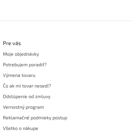
Z
á
p
ä
Pre vás
t
Moje objednávky
i
e
Potrebujem poradiť?
Výmena tovaru
Čo ak mi tovar nesedí?
Odstúpenie od zmluvy
Vernostný program
Reklamačné podmieky postup
Všetko o nákupe