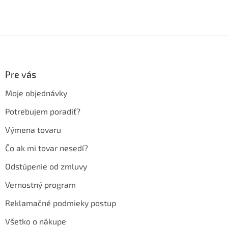
Z
á
p
ä
Pre vás
t
Moje objednávky
i
e
Potrebujem poradiť?
Výmena tovaru
Čo ak mi tovar nesedí?
Odstúpenie od zmluvy
Vernostný program
Reklamačné podmieky postup
Všetko o nákupe