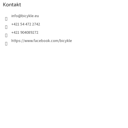
Kontakt
info
@
bicykle.eu
+421 54 472 2742
+421 904089272
https://www.facebook.com/bicykle