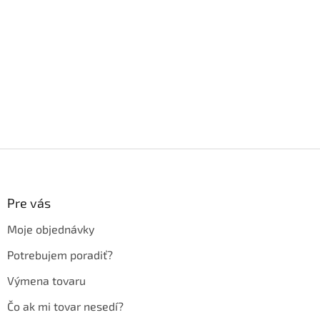
Z
á
p
ä
Pre vás
t
Moje objednávky
i
e
Potrebujem poradiť?
Výmena tovaru
Čo ak mi tovar nesedí?